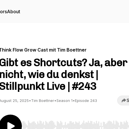
tors
About
Think Flow Grow Cast mit Tim Boettner
Gibt es Shortcuts? Ja, aber
nicht, wie du denkst |
Stillpunkt Live | #243
S
August 25, 2025
•
Tim Boettner
•
Season 1
•
Episode 243