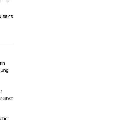
r end. Hold shift to jump forward or backward.
0
|
55:05
rin
rzung
en
 selbst
oche: