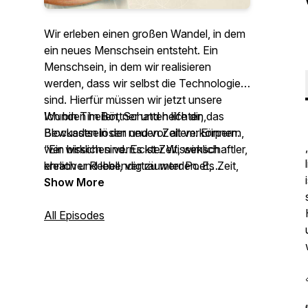
Wir erleben einen großen Wandel, in dem
ein neues Menschsein entsteht. Ein
Menschsein, in dem wir realisieren
werden, dass wir selbst die Technologie
sind. Hierfür müssen wir jetzt unsere
Wunden heilen, Schatten lichten,
Ich bin Tim Böttner und helfe dir, das
Blockaden lösen und vor allem: Erinnern,
Bewusstsein der neuen Zeit verkörpern.
wer wirklich sind. Es ist Zeit, wirklich
“Ein bisschen verrückter Wissenschaftler,
ehrlich und lebendig zu werden. Es Zeit,
kreativer Rebell, verträumter Poet,
nicht nur aufzuwachen, sondern das
moderner Mystiker und Raumhalter für
Show More
Aufwachen mit jeder Zelle zu verkörpern.
integrale Selbstentfaltung, holistische
Heilung und spirituell-verkörperte
All Episodes
Entwicklung.”