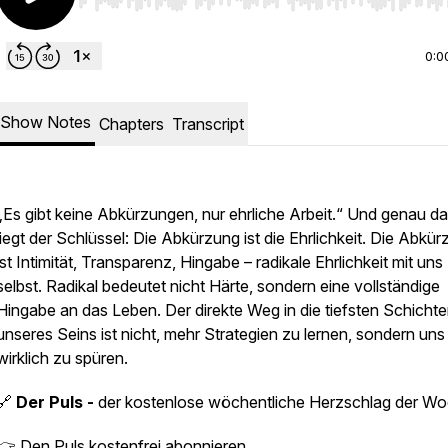
Use Left/Right to seek, Home/End to jump to start o
0:0
Show Notes
Chapters
Transcript
„Es gibt keine Abkürzungen, nur ehrliche Arbeit.“ Und genau da
liegt der Schlüssel: Die Abkürzung ist die Ehrlichkeit. Die Abkü
ist Intimität, Transparenz, Hingabe – radikale Ehrlichkeit mit uns
selbst. Radikal bedeutet nicht Härte, sondern eine vollständige
Hingabe an das Leben. Der direkte Weg in die tiefsten Schicht
unseres Seins ist nicht, mehr Strategien zu lernen, sondern uns
wirklich zu spüren.
🔗
Der Puls -
der kostenlose wöchentliche Herzschlag der W
👉
Den Puls kostenfrei abonnieren