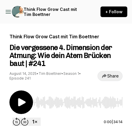
Think Flow Grow Cast mit
+ Follow
Tim Boettner
Think Flow Grow Cast mit Tim Boettner
Die vergessene 4. Dimension der
Atmung: Wie dein Atem Brücken
baut | #241
August 14, 2025
•
Tim Boettner
•
Season 1
•
Share
Episode 241
Use Left/Right to seek, Home/End to jump to st
0:00
|
34:14