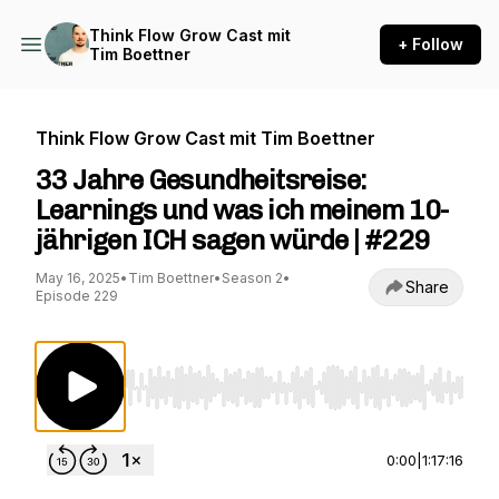
Think Flow Grow Cast mit
+ Follow
Tim Boettner
Think Flow Grow Cast mit Tim Boettner
33 Jahre Gesundheitsreise:
Learnings und was ich meinem 10-
jährigen ICH sagen würde | #229
May 16, 2025
•
Tim Boettner
•
Season 2
•
Share
Episode 229
Use Left/Right to seek, Home/End to jump to st
0:00
|
1:17:16