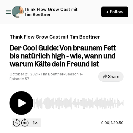
Think Flow Grow Cast mit
+ Follow
Tim Boettner
Think Flow Grow Cast mit Tim Boettner
Der Cool Guide: Von braunem Fett
bis natürlich high - wie, wann und
warum Kälte dein Freund ist
October 21, 2021
•
Tim Boettner
•
Season 1
•
Share
Episode 57
Use Left/Right to seek, Home/End to jump to st
0:00
|
1:20:50